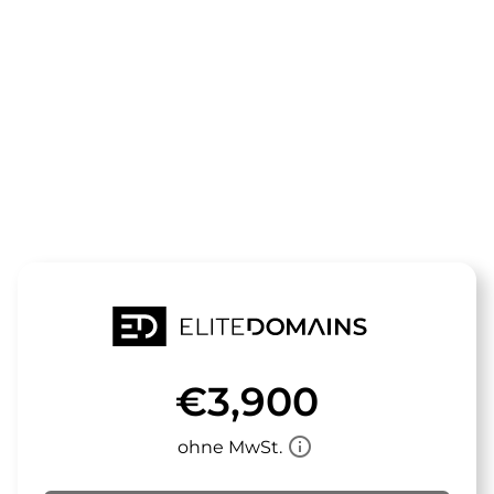
Die Domain
betriebshaftp
steht zum Verkauf
€3,900
info_outline
ohne MwSt.