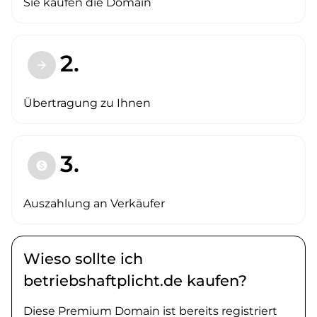
Sie kaufen die Domain
2.
arrow_forward
Übertragung zu Ihnen
3.
paid
Auszahlung an Verkäufer
Wieso sollte ich
betriebshaftplicht.de kaufen?
Diese Premium Domain ist bereits registriert