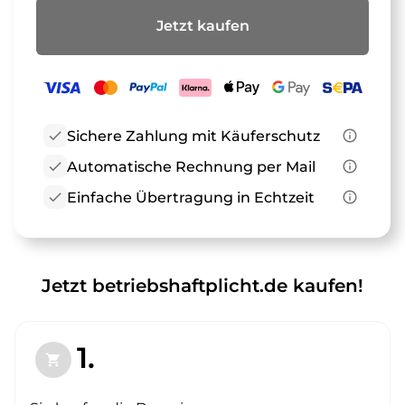
Jetzt kaufen
check
Sichere Zahlung mit Käuferschutz
info_outline
check
Automatische Rechnung per Mail
info_outline
check
Einfache Übertragung in Echtzeit
info_outline
Jetzt betriebshaftplicht.de kaufen!
1.
shopping_cart